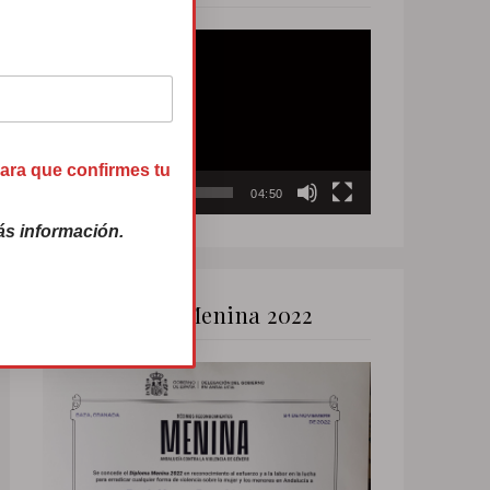
Reproductor
de
vídeo
para que confirmes tu
00:00
04:50
s información.
Premio Menina 2022