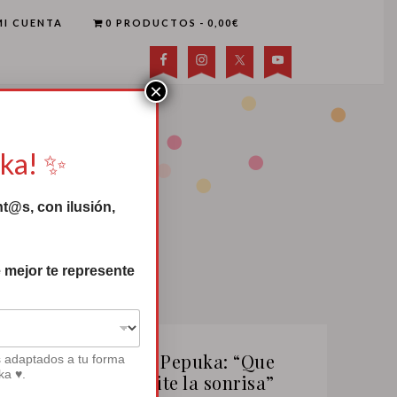
MI CUENTA
0 PRODUCTOS
0,00€
×
uka! ✨
t@s, con ilusión,
 mejor te represente
Canción de Pepuka: “Que
s adaptados a tu forma
ka ♥.
nadie te quite la sonrisa”