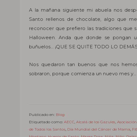
A la mañana siguiente mi abuela nos desp
Santo rellenos de chocolate, algo que m
reconocer que prefiero las tradiciones que s
Halloween. Anda que donde se pongan una
buñuelos… ¡QUE SE QUITE TODO LO DEMÁS
Nos quedaron tan buenos que nos hemos 
sobraron, porque comienza un nuevo mes y… 
Publicado en:
Blog
Etiquetado como:
AECC
,
Alcalá de los Gazules
,
Asociación
de Todos los Santos
,
Día Mundial del Cáncer de Mama
,
FI
Montano
,
Huesos de Santo
,
Marea Rosa
,
Niña
,
Niño
,
Palac