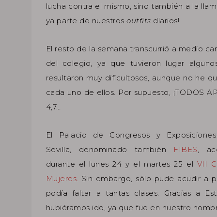
lucha contra el mismo, sino también a la ll
ya parte de nuestros
outfits
diarios!
El resto de la semana transcurrió a medio cam
del colegio, ya que tuvieron lugar algun
resultaron muy dificultosos, aunque no he q
cada uno de ellos. Por supuesto, ¡TODOS 
4,7…
El Palacio de Congresos y Exposicione
Sevilla, denominado también
FIBES
, ac
durante el lunes 24 y el martes 25 el
VII C
Mujeres
. Sin embargo, sólo pude acudir a pa
podía faltar a tantas clases. Gracias a 
hubiéramos ido, ya que fue en nuestro nombr