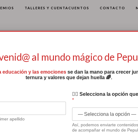
REMIOS
TALLERES Y CUENTACUENTOS
CONTACTO
venid@ al mundo mágico de Pep
a educación y las emociones
se dan la mano para crecer jun
ternura y valores que dejan huella 🌈.
✍🏻 Selecciona la opción que
*
imer apellido
a concienciación
Así, podemos enviarte contenido
de acompañar el mundo de Pepu