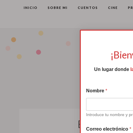
INICIO
SOBRE MI
CUENTOS
CINE
P
¡Bien
Un lugar donde
l
Nombre
*
Introduce tu nombre y pr
El mes de l
Correo electrónico
*