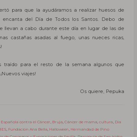
ertó para que la ayudáramos a realizar huesos de
e encanta del Día de Todos los Santos. Debo de
e llevan a cabo durante este día en lugar de las de
s castañas asadas al fuego, unas nueces ricas,
!
traído para el resto de la semana algunos que
¡Nuevos viajes!
Os quiere, Pepuka
 Española contra el Cáncer
,
Bruja
,
Cáncer de mama
,
cultura
,
Día
BES
,
Fundacion Ana Bella
,
Halloween
,
Hermandad de Pino
io de Congresos y Exposiciones de Sevilla
,
Parroquia de San Isidro