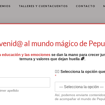
REMIOS
TALLERES Y CUENTACUENTOS
CONTACTO
venid@ al mundo mágico de Pep
a educación y las emociones
se dan la mano para crecer jun
ternura y valores que dejan huella 🌈.
✍🏻 Selecciona la opción que
*
Últimas entradas del blog
imer apellido
Así, podemos enviarte contenido
de acompañar el mundo de Pepu