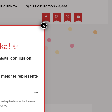
MI CUENTA
0 PRODUCTOS
0,00€
×
uka! ✨
t@s, con ilusión,
 mejor te represente
s adaptados a tu forma
ka ♥.