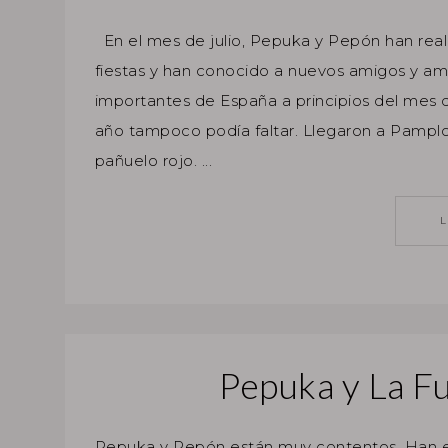
En el mes de julio, Pepuka y Pepón han real
fiestas y han conocido a nuevos amigos y am
importantes de España a principios del mes 
año tampoco podía faltar. Llegaron a Pamplona
pañuelo rojo. ...
Pepuka y La F
Pepuka y Pepón están muy contentos. Han e