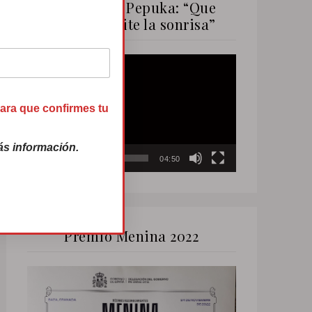
Canción de Pepuka: “Que
nadie te quite la sonrisa”
Reproductor
de
vídeo
para que confirmes tu
s información.
00:00
04:50
Premio Menina 2022