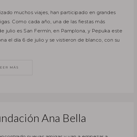
izado muchos viajes, han participado en grandes
igas. Como cada año, una de las fiestas más
de julio es San Fermín, en Pamplona, y Pepuka este
 el día 6 de julio y se vistieron de blanco, con su
LEER MÁS
undación Ana Bella
ncontrado nuevas amigas y van a empezar a