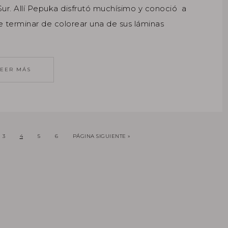
Sur. Allí Pepuka disfrutó muchísimo y conoció a
terminar de colorear una de sus láminas
LEER MÁS
3
4
5
6
PÁGINA SIGUIENTE »