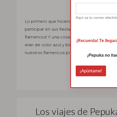
De vacacio
Aquí va tu correo electró
Lo primero que hicieron Pepuka y Pepón al vol
participar en sus fiestas Colombinas. ¡ Qué g
flamencos! Y una cosa muy divertida que les 
¡Recuerda! Te llegar
eran de color azul y blanco, al igual que sus f
nuestros flamencos preferidos es ...
¡Pepuka no ha
¡Apúntame!
Los viajes de Pepuka