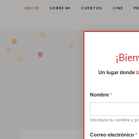
INICIO
SOBRE MI
CUENTOS
CINE
P
¡Bien
Un lugar donde
l
t
Nombre
*
e
C
o
r
r
Introduce tu nombre y pr
e
o
Correo electrónico
*
✍🏻