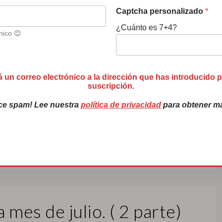
nes en Agosto.
Captcha personalizado
*
¿Cuánto es 7+4?
nico 😊
ver de Alicante , fue viajar a Huelva, para
anas tenían nuestros amigos de vestirse de
gusto a nuestros feriantes fue que todas las casetas
á un correo electrónico a la dirección que has introducido 
arolillos. Y como lo que les gusta a
suscripción.
ce spam! Lee nuestra
política de privacidad
para obtener má
LEER MÁS
 mes de julio. ( 2 parte)