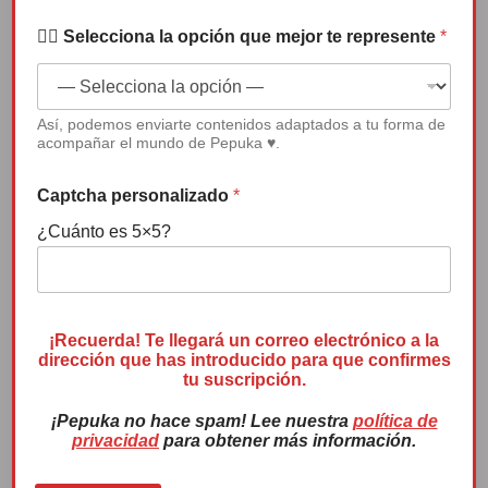
vídeo
✍🏻 Selecciona la opción que mejor te represente
*
Así, podemos enviarte contenidos adaptados a tu forma de
00:00
04:50
acompañar el mundo de Pepuka ♥.
Captcha personalizado
*
¿Cuánto es 5×5?
Premio Menina 2022
¡Recuerda! Te llegará un correo electrónico a la
dirección que has introducido para que confirmes
tu suscripción.
¡Pepuka no hace spam! Lee nuestra
política de
privacidad
para obtener más información.