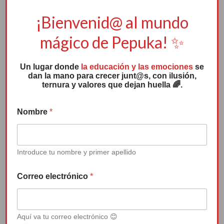
q
u
¡Bienvenid@ al mundo
e
r
mágico de Pepuka! ✨
e
p
r
Un lugar donde
la educación y las emociones
se
e
dan la mano para crecer junt@s, con ilusión,
s
ternura y valores que dejan huella 🌈.
e
n
t
Nombre
*
e
S
e
l
Introduce tu nombre y primer apellido
e
Canción de Pepuka: “Que nadie te
c
Correo electrónico
*
quite la sonrisa”
c
i
o
n
Reproductor
a
Aquí va tu correo electrónico 😊
de