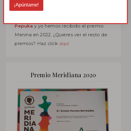
¡Apúntame!
Pepuka
y yo hemos recibido el premio
Menina en 2022. ¿Quieres ver el resto de
premios? Haz click
aquí
Premio Meridiana 2020