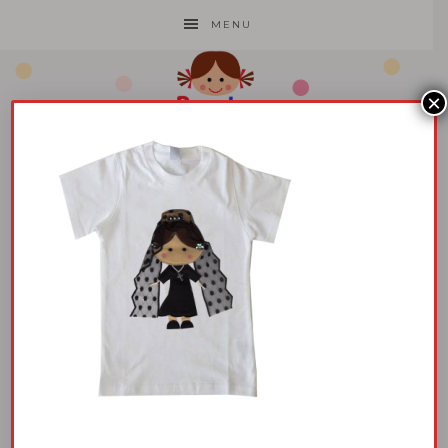
MENU
×
1
4 mayo, 2016
por
Pepuka