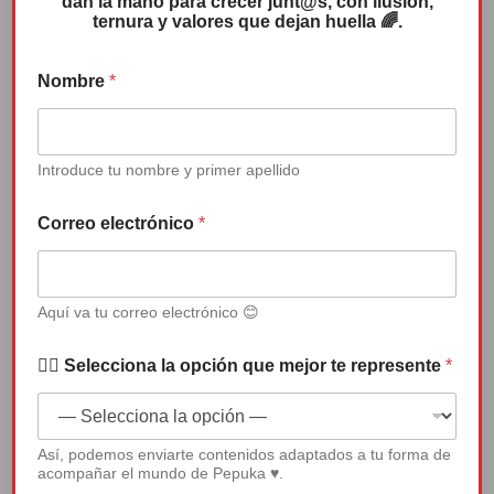
dan la mano para crecer junt@s, con ilusión,
ternura y valores que dejan huella 🌈.
r
Nombre
*
e
p
r
e
s
Introduce tu nombre y primer apellido
e
Canción de Pepuka: “Que nadie te
n
Correo electrónico
*
quite la sonrisa”
t
e
e
Reproductor
l
Aquí va tu correo electrónico 😊
e
de
c
t
vídeo
✍🏻 Selecciona la opción que mejor te represente
*
r
ó
n
i
Así, podemos enviarte contenidos adaptados a tu forma de
c
00:00
04:50
acompañar el mundo de Pepuka ♥.
o