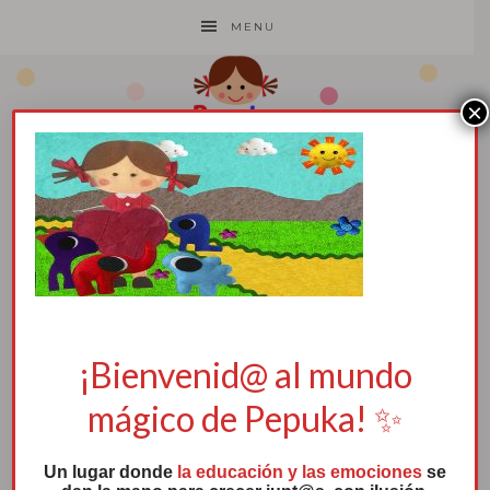
MENU
×
5
25 abril, 2018
por
Pepuka
¡Bienvenid@ al mundo
mágico de Pepuka! ✨
Un lugar donde
la educación y las emociones
se