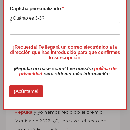
o
p
Captcha personalizado
*
c
¿Cuánto es 3-3?
i
Premio Menina 2022
ó
n
¡Recuerda! Te llegará un correo electrónico a la
dirección que has introducido para que confirmes
tu suscripción.
¡Pepuka no hace spam! Lee nuestra
política de
privacidad
para obtener más información.
¡Apúntame!
Pepuka
y yo hemos recibido el premio
Menina en 2022. ¿Quieres ver el resto de
premios? Haz click
aquí