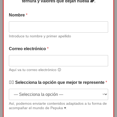
ternura y valores que dejan huella 🌈.
C
Nombre
*
o
r
r
e
o
Introduce tu nombre y primer apellido
l
Canción de Pepuka: “Que nadie te
a
Correo electrónico
*
quite la sonrisa”
*
Reproductor
Aquí va tu correo electrónico 😊
de
vídeo
✍🏻 Selecciona la opción que mejor te represente
*
Así, podemos enviarte contenidos adaptados a tu forma de
00:00
04:50
acompañar el mundo de Pepuka ♥.