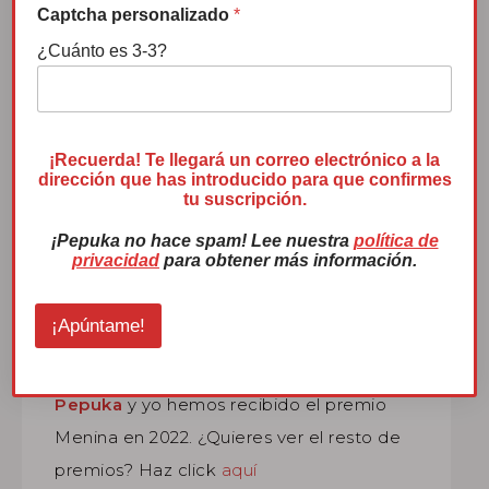
Captcha personalizado
*
¿Cuánto es 3-3?
Premio Menina 2022
¡Recuerda! Te llegará un correo electrónico a la
dirección que has introducido para que confirmes
tu suscripción.
¡Pepuka no hace spam! Lee nuestra
política de
privacidad
para obtener más información.
¡Apúntame!
Pepuka
y yo hemos recibido el premio
Menina en 2022. ¿Quieres ver el resto de
premios? Haz click
aquí