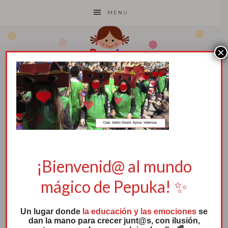
MENU
×
7. Isidro Girant
1 junio, 2020
por
Pepuka
¡Bienvenid@ al mundo
mágico de Pepuka! ✨
Un lugar donde
la educación y las emociones
se
dan la mano para crecer junt@s, con ilusión,