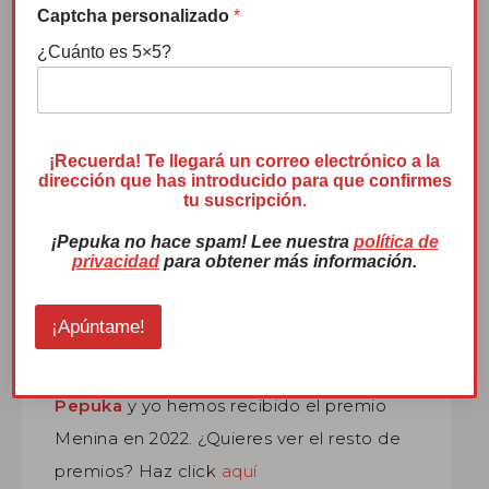
Captcha personalizado
*
¿Cuánto es 5×5?
Premio Menina 2022
D
i
¡Recuerda! Te llegará un correo electrónico a la
dirección que has introducido para que confirmes
s
tu suscripción.
e
ñ
¡Pepuka no hace spam! Lee nuestra
política de
o
privacidad
para obtener más información.
q
u
e
¡Apúntame!
l
a
Pepuka
y yo hemos recibido el premio
Menina en 2022. ¿Quieres ver el resto de
premios? Haz click
aquí