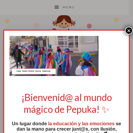
MENU
×
9. Isidro Girant.
1 junio, 2020
por
Pepuka
¡Bienvenid@ al mundo
mágico de Pepuka! ✨
Un lugar donde
la educación y las emociones
se
dan la mano para crecer junt@s, con ilusión,