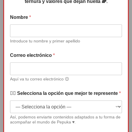
ternura y valores que dejan huella 🌈.
Nombre
*
Introduce tu nombre y primer apellido
Canción de Pepuka: “Que nadie te
Correo electrónico
*
quite la sonrisa”
Reproductor
Aquí va tu correo electrónico 😊
de
vídeo
✍🏻 Selecciona la opción que mejor te represente
*
Así, podemos enviarte contenidos adaptados a tu forma de
00:00
04:50
acompañar el mundo de Pepuka ♥.