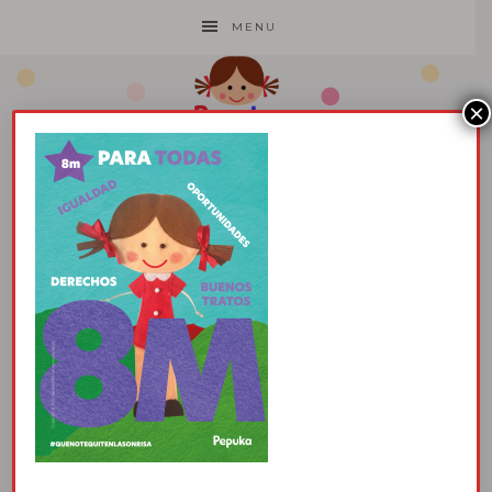
MENU
×
CARTEL PEPUKA
8M
5 marzo, 2025
por
Pepuka