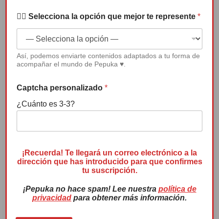
Reproductor
✍🏻 Selecciona la opción que mejor te represente
*
de
vídeo
Así, podemos enviarte contenidos adaptados a tu forma de
acompañar el mundo de Pepuka ♥.
00:00
04:50
Captcha personalizado
*
¿Cuánto es 3-3?
Premio Menina 2022
*
N
¡Recuerda! Te llegará un correo electrónico a la
dirección que has introducido para que confirmes
o
tu suscripción.
m
b
¡Pepuka no hace spam! Lee nuestra
política de
r
privacidad
para obtener más información.
e
S
e