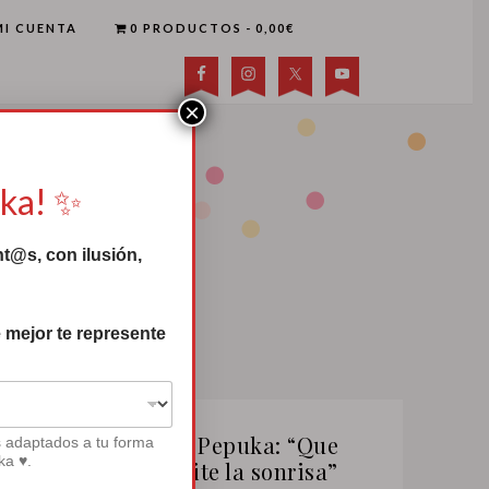
MI CUENTA
0 PRODUCTOS
0,00€
×
uka! ✨
t@s, con ilusión,
 mejor te represente
Canción de Pepuka: “Que
s adaptados a tu forma
ka ♥.
nadie te quite la sonrisa”