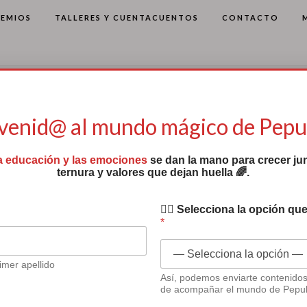
REMIOS
TALLERES Y CUENTACUENTOS
CONTACTO
venid@ al mundo mágico de Pep
a educación y las emociones
se dan la mano para crecer jun
ternura y valores que dejan huella 🌈.
✍🏻 Selecciona la opción que
*
imer apellido
Así, podemos enviarte contenido
de acompañar el mundo de Pepu