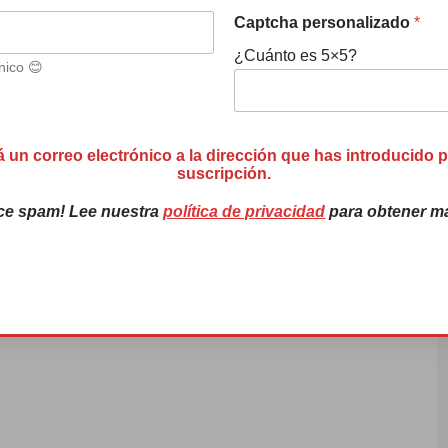
 llevó la
Captcha personalizado
*
¿Cuánto es 5×5?
nico 😊
edeterminado Ordenar
ón media Ordenar por
á un correo electrónico a la dirección que has introducido 
suscripción.
 alto Ordenar por
ce spam! Lee nuestra
política de privacidad
para obtener má
o que se llevó su sonrisa 16,90€ Añadir al
ó su sonrisa (Euskera, tapa ...
LEER MÁS