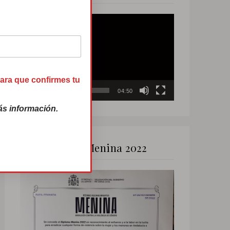
Reproductor
de
vídeo
para que confirmes tu
00:00
04:50
s información.
Premio Menina 2022