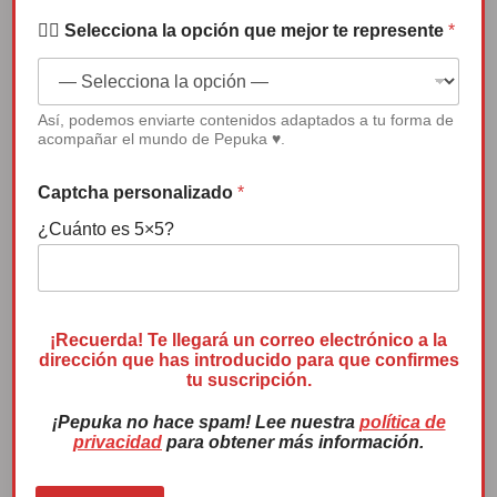
e
Canción de Pepuka: “Que nadie te
✍🏻 Selecciona la opción que mejor te represente
*
quite la sonrisa”
Reproductor
Así, podemos enviarte contenidos adaptados a tu forma de
de
acompañar el mundo de Pepuka ♥.
vídeo
Captcha personalizado
*
¿Cuánto es 5×5?
00:00
04:50
¡Recuerda! Te llegará un correo electrónico a la
dirección que has introducido para que confirmes
tu suscripción.
Premio Menina 2022
¡Pepuka no hace spam! Lee nuestra
política de
privacidad
para obtener más información.