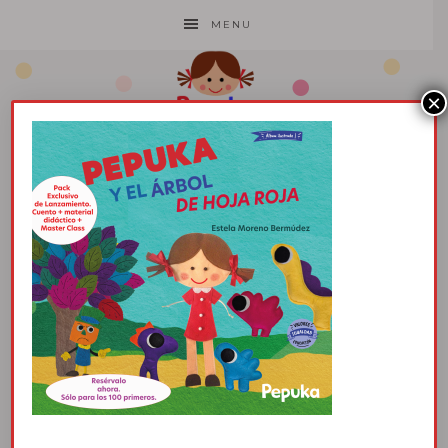
MENU
×
PORTADA CUENTO
PEPUKA y EL
ÁRBOL DE HOJA
ROJAñ presentacion
2 junio, 2025
por
Pepuka