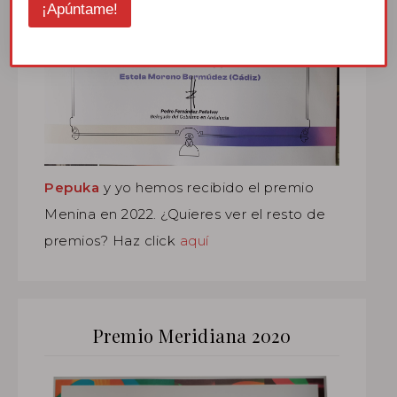
¡Apúntame!
Pepuka
y yo hemos recibido el premio
Menina en 2022. ¿Quieres ver el resto de
premios? Haz click
aquí
Premio Meridiana 2020