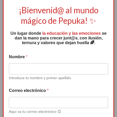
¡Bienvenid@ al mundo
mágico de Pepuka! ✨
Un lugar donde
la educación y las emociones
se
dan la mano para crecer junt@s, con ilusión,
ternura y valores que dejan huella 🌈.
t
Nombre
*
e
r
e
p
r
Introduce tu nombre y primer apellido
e
s
Correo electrónico
*
e
n
t
e
Aquí va tu correo electrónico 😊
t