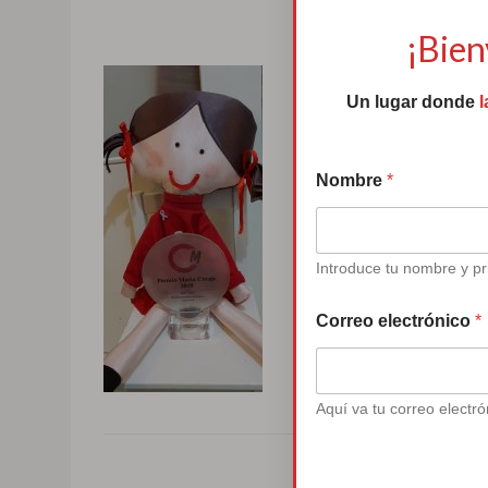
t
6 mayo,
e
¡Bien
e
l
e
Un lugar donde
l
c
t
r
Nombre
*
ó
n
i
c
o
Introduce tu nombre y pr
t
e
Correo electrónico
*
Aquí va tu correo electró