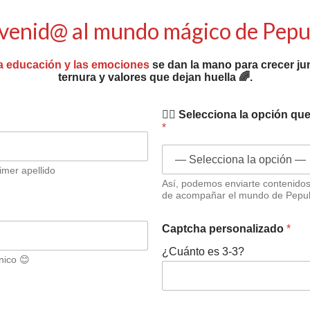
 2020
por
Pepuka
venid@ al mundo mágico de Pep
a educación y las emociones
se dan la mano para crecer jun
ternura y valores que dejan huella 🌈.
✍🏻 Selecciona la opción que
*
imer apellido
Así, podemos enviarte contenido
de acompañar el mundo de Pepu
Captcha personalizado
*
¿Cuánto es 3-3?
nico 😊