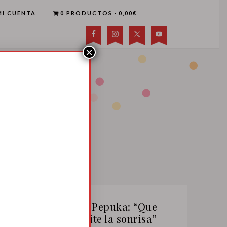
MI CUENTA
0 PRODUCTOS
0,00€
×
Canción de Pepuka: “Que
nadie te quite la sonrisa”