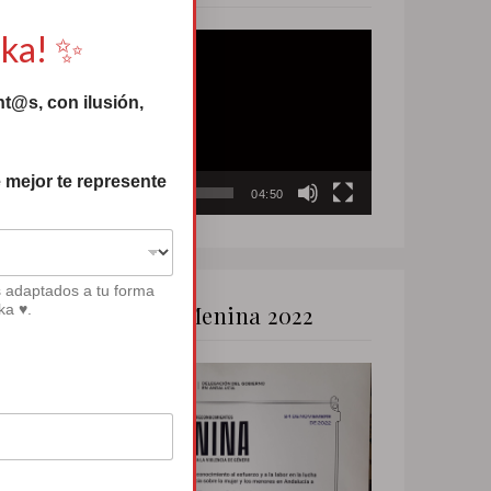
uka! ✨
Reproductor
de
t@s, con ilusión,
vídeo
 mejor te represente
00:00
04:50
s adaptados a tu forma
Premio Menina 2022
ka ♥.