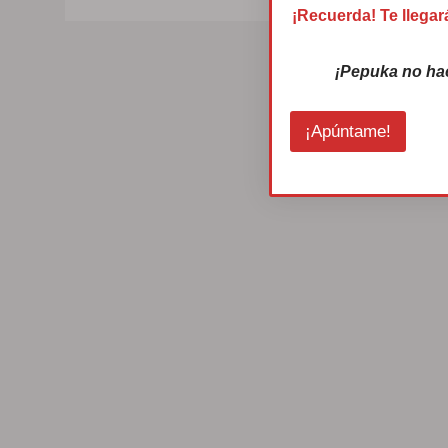
¡Recuerda! Te llegar
¡Pepuka no ha
¡Apúntame!