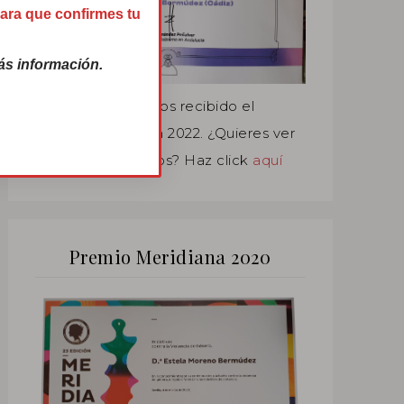
para que confirmes tu
s información.
Pepuka
y yo hemos recibido el
premio Menina en 2022. ¿Quieres ver
el resto de premios? Haz click
aquí
Premio Meridiana 2020