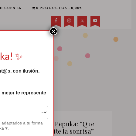
MI CUENTA
0 PRODUCTOS
0,00€
×
uka! ✨
t@s, con ilusión,
 mejor te represente
Canción de Pepuka: “Que
s adaptados a tu forma
ka ♥.
nadie te quite la sonrisa”