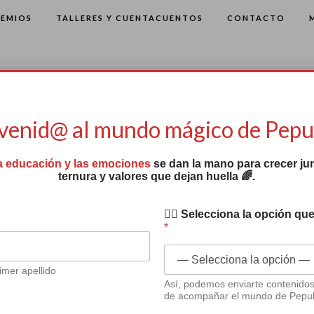
REMIOS
TALLERES Y CUENTACUENTOS
CONTACTO
venid@ al mundo mágico de Pep
a educación y las emociones
se dan la mano para crecer jun
ternura y valores que dejan huella 🌈.
✍🏻 Selecciona la opción que
*
imer apellido
Quiérete mucho”
Así, podemos enviarte contenido
de acompañar el mundo de Pepu