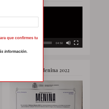
Reproductor
de
vídeo
para que confirmes tu
00:00
04:50
s información.
Premio Menina 2022