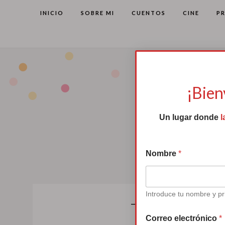
INICIO
SOBRE MI
CUENTOS
CINE
P
¡Bien
Un lugar donde
l
Nombre
*
Introduce tu nombre y pr
Tote Bag “
Correo electrónico
*