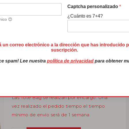
Captcha personalizado
*
iembre, 2022
por
¿Cuánto es 7+4?
nico 😊
19,90
€
á un correo electrónico a la dirección que has introducido 
Bolsa de Algodón 38×42 mm. De 144g/m²,
suscripción.
lo que la hace extremadamente
ce spam! Lee nuestra
política de privacidad
para obtener má
resistente, duradera.
Lavar en agua fría.
Las Tote Bag se realizan por encargo. Una
vez realizado el pedido tiempo el tiempo
mínimo de envío será de 1 semana.