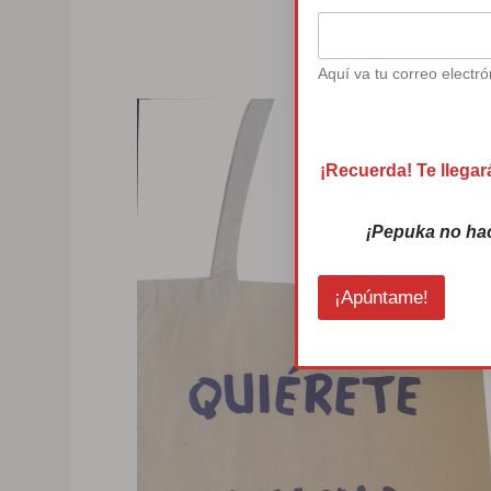
19 dic
Aquí va tu correo electró
m
e
¡Recuerda! Te llegar
j
o
¡Pepuka no ha
r
e
l
e
¡Apúntame!
c
t
r
ó
n
i
c
o
m