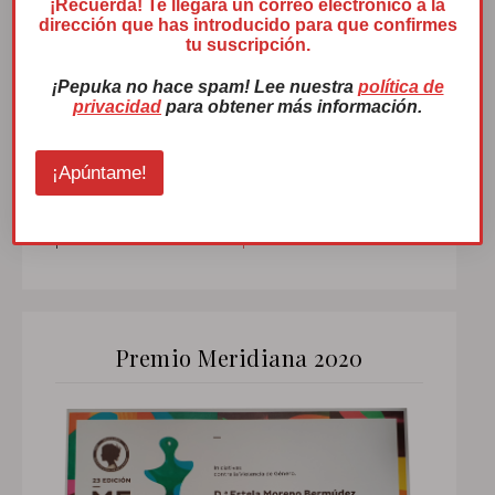
m
¡Recuerda! Te llegará un correo electrónico a la
dirección que has introducido para que confirmes
e
tu suscripción.
j
o
¡Pepuka no hace spam! Lee nuestra
política de
r
privacidad
para obtener más información.
Pepuka
y yo hemos recibido el premio
¡Apúntame!
Menina en 2022. ¿Quieres ver el resto de
premios? Haz click
aquí
Premio Meridiana 2020