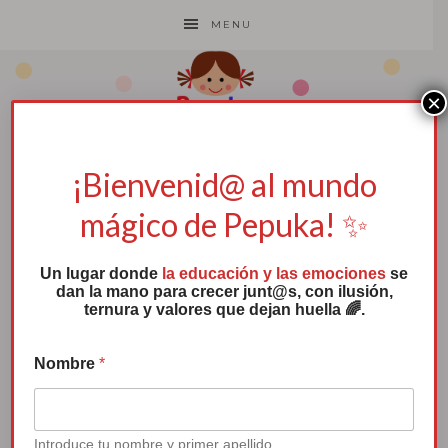
MENU
×
¡Bienvenid@ al mundo
Términos y
mágico de Pepuka! ✨
condiciones
Un lugar donde
la educación y las emociones
se
dan la mano para crecer junt@s, con ilusión,
ternura y valores que dejan huella 🌈.
Nombre
*
Canción de Pepuka: “Que nadie te
quite la sonrisa”
Introduce tu nombre y primer apellido