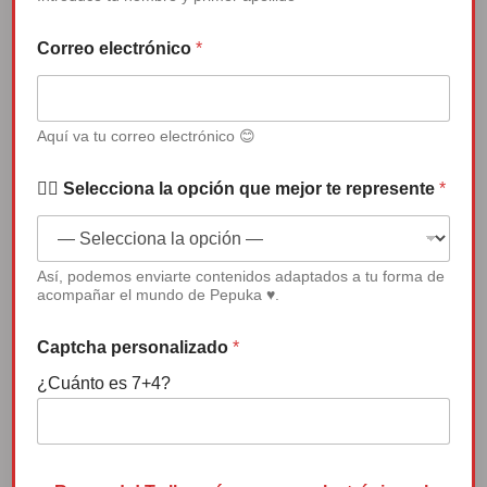
Reproductor
Correo electrónico
*
de
vídeo
Aquí va tu correo electrónico 😊
✍🏻 Selecciona la opción que mejor te represente
*
00:00
04:50
Así, podemos enviarte contenidos adaptados a tu forma de
acompañar el mundo de Pepuka ♥.
Premio Menina 2022
Captcha personalizado
*
¿Cuánto es 7+4?
*