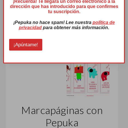
l
¡Recuerda! Te llegará un correo electrónico a la
dirección que has introducido para que confirmes
e
tu suscripción.
c
LEER MÁS
t
¡Pepuka no hace spam! Lee nuestra
política de
r
privacidad
para obtener más información.
ó
n
i
¡Apúntame!
c
o
S
e
l
e
c
c
i
o
n
a
Marcapáginas con
N
o
Pepuka
m
b