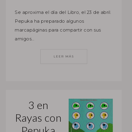
r
e
Se aproxima el día del Libro, el 23 de abril.
Pepuka ha preparado algunos
marcapáginas para compartir con sus
amigos…
LEER MÁS
3 en
Rayas con
Pepuka