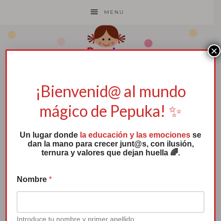
MENU
×
¡Bienvenid@ al mundo
8M con
mágico de Pepuka! ✨
Pepuka
Un lugar donde
la educación y las emociones
se
dan la mano para crecer junt@s, con ilusión,
ternura y valores que dejan huella 🌈.
El día 8 de Marzo se
celebra el Día
Nombre
*
Internacional de la
Mujer, fecha en la que se promueve la…
Introduce tu nombre y primer apellido