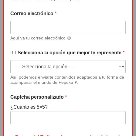
LEER MÁS
Correo electrónico
*
Aquí va tu correo electrónico 😊
La
✍🏻 Selecciona la opción que mejor te represente
*
Canción
Así, podemos enviarte contenidos adaptados a tu forma de
de
acompañar el mundo de Pepuka ♥.
Pepuka.
Captcha personalizado
*
¿Cuánto es 5×5?
Los cuentos y las canciones son una
manera de transmitir historias y con ellas
e
valores. Son también una manera de…