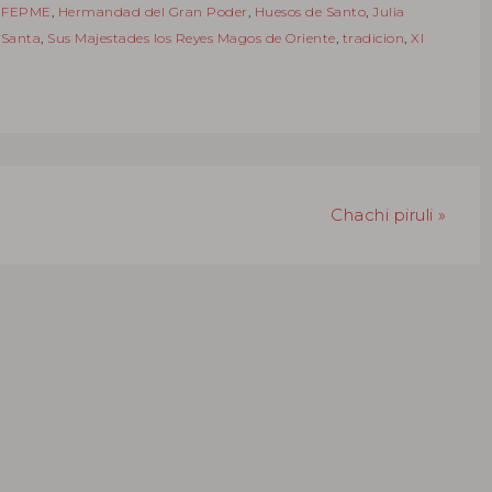
,
FEPME
,
Hermandad del Gran Poder
,
Huesos de Santo
,
Julia
Santa
,
Sus Majestades los Reyes Magos de Oriente
,
tradicion
,
XI
Chachi piruli »