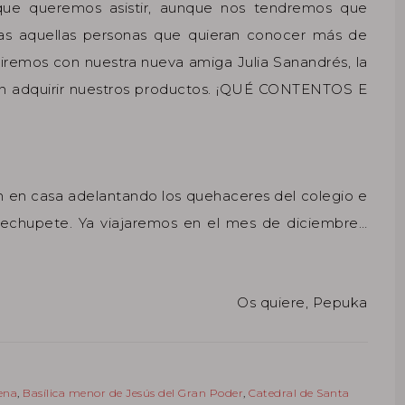
 que queremos asistir, aunque nos tendremos que
as aquellas personas que quieran conocer más de
tiremos con nuestra nueva amiga Julia Sanandrés, la
rán adquirir nuestros productos. ¡QUÉ CONTENTOS E
 en casa adelantando los quehaceres del colegio e
rechupete. Ya viajaremos en el mes de diciembre…
Os quiere, Pepuka
ena
,
Basílica menor de Jesús del Gran Poder
,
Catedral de Santa