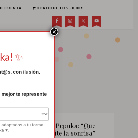
MI CUENTA
0 PRODUCTOS
0,00€
×
uka! ✨
t@s, con ilusión,
 mejor te represente
Canción de Pepuka: “Que
s adaptados a tu forma
ka ♥.
nadie te quite la sonrisa”