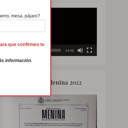
Reproductor
perro, mesa, pájaro?
de
vídeo
para que confirmes tu
00:00
04:50
s información.
Premio Menina 2022