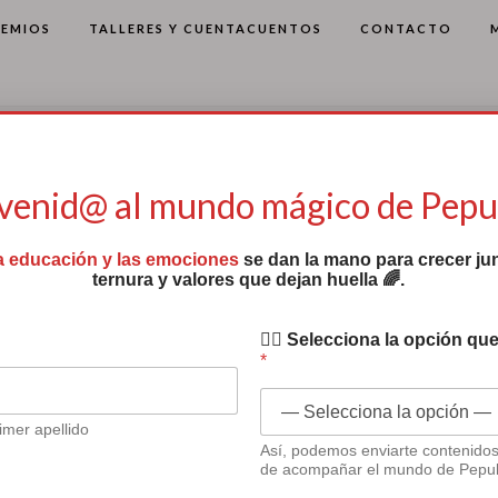
REMIOS
TALLERES Y CUENTACUENTOS
CONTACTO
venid@ al mundo mágico de Pep
a educación y las emociones
se dan la mano para crecer jun
ternura y valores que dejan huella 🌈.
✍🏻 Selecciona la opción que
*
imer apellido
 y preparativos
Así, podemos enviarte contenido
de acompañar el mundo de Pepu