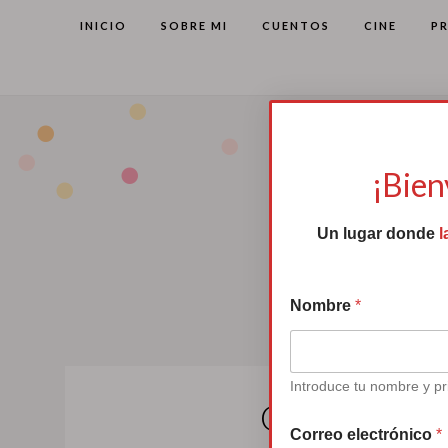
INICIO
SOBRE MI
CUENTOS
CINE
P
¡Bien
Un lugar donde
l
Nombre
*
Introduce tu nombre y pr
Quehaceres
Correo electrónico
*