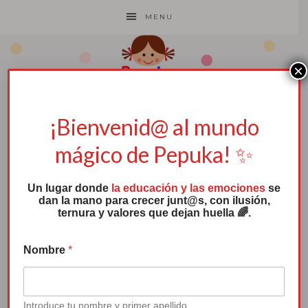
MENU
×
¡Bienvenid@ al mundo
Pepuka
mágico de Pepuka! ✨
un cuento
Un lugar donde
la educación y las emociones
se
y
dan la mano para crecer junt@s, con ilusión,
ternura y valores que dejan huella 🌈.
proyecto
e
Nombre
*
l
de
e
c
referencia para
t
r
Introduce tu nombre y primer apellido