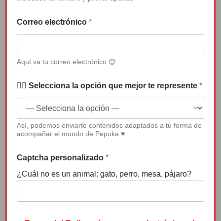
prevenir la violencia
ó
n
Correo electrónico
*
i
de género desde la
c
o
infancia.
m
Aquí va tu correo electrónico 😊
e
j
o
Hablar sobre Pepuka y su cuento ”
✍🏻 Selecciona la opción que mejor te represente
*
r
Pepuka y el Monstruo que se llevó su
e
l
sonrisa” y sobre todo lo…
e
Así, podemos enviarte contenidos adaptados a tu forma de
c
acompañar el mundo de Pepuka ♥.
t
LEER MÁS
r
ó
Captcha personalizado
*
n
¿Cuál no es un animal: gato, perro, mesa, pájaro?
i
c
o