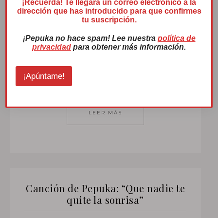
Cuento contra la
¡Recuerda! Te llegará un correo electrónico a la
dirección que has introducido para que confirmes
violencia de género
tu suscripción.
¡Pepuka no hace spam! Lee nuestra
política de
privacidad
para obtener más información.
Pepuka vuelve con un nuevo proyecto, un
cuento sobre la violencia de género,
¡Apúntame!
adaptado a niños y niñas de educación…
LEER MÁS
Canción de Pepuka: “Que nadie te
quite la sonrisa”