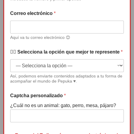
prevenir la violencia
Correo electrónico
*
de género desde la
infancia.
Aquí va tu correo electrónico 😊
Hablar sobre Pepuka y su cuento ”
✍🏻 Selecciona la opción que mejor te represente
*
Pepuka y el Monstruo que se llevó su
sonrisa” y sobre todo lo…
Así, podemos enviarte contenidos adaptados a tu forma de
acompañar el mundo de Pepuka ♥.
LEER MÁS
Captcha personalizado
*
¿Cuál no es un animal: gato, perro, mesa, pájaro?
e