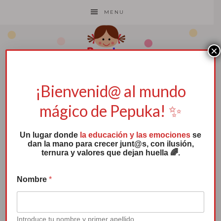
MENU
×
¡Bienvenid@ al mundo
Pepuka
mágico de Pepuka! ✨
un cuento
Un lugar donde
la educación y las emociones
se
y
dan la mano para crecer junt@s, con ilusión,
ternura y valores que dejan huella 🌈.
proyecto
Nombre
*
de
referencia para
Introduce tu nombre y primer apellido