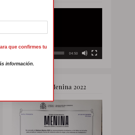
Reproductor
de
vídeo
para que confirmes tu
00:00
04:50
s información.
Premio Menina 2022