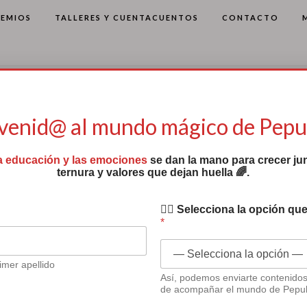
REMIOS
TALLERES Y CUENTACUENTOS
CONTACTO
venid@ al mundo mágico de Pep
a educación y las emociones
se dan la mano para crecer jun
ternura y valores que dejan huella 🌈.
✍🏻 Selecciona la opción que
*
imer apellido
a concienciación
Así, podemos enviarte contenido
de acompañar el mundo de Pepu