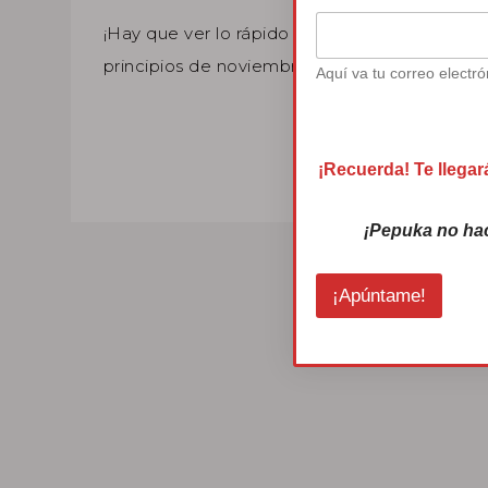
¡Hay que ver lo rápido que se ha pasado oc
principios de noviembre……
Aquí va tu correo electró
¡Recuerda! Te llegar
¡Pepuka no ha
¡Apúntame!