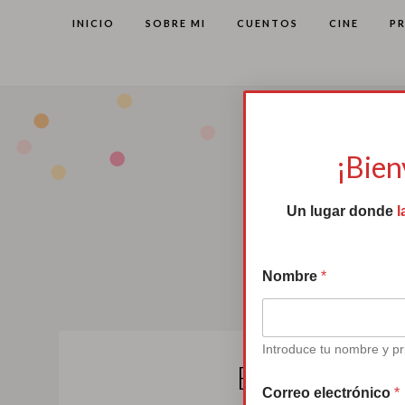
INICIO
SOBRE MI
CUENTOS
CINE
P
*
C
¡Bien
o
r
r
Un lugar donde
l
e
o
C
Nombre
*
o
r
r
e
o
Introduce tu nombre y pr
El mes de l
Correo electrónico
*