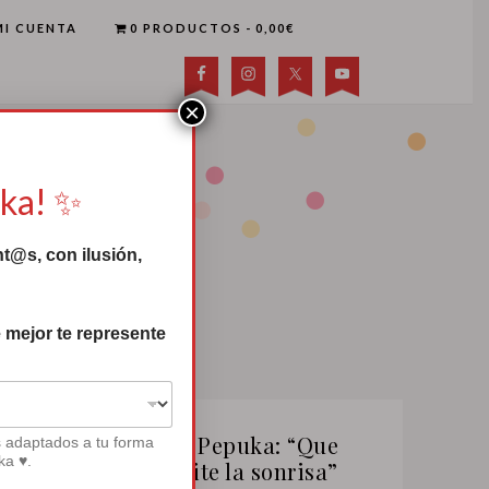
MI CUENTA
0 PRODUCTOS
0,00€
×
uka! ✨
t@s, con ilusión,
 mejor te represente
Canción de Pepuka: “Que
s adaptados a tu forma
ka ♥.
nadie te quite la sonrisa”