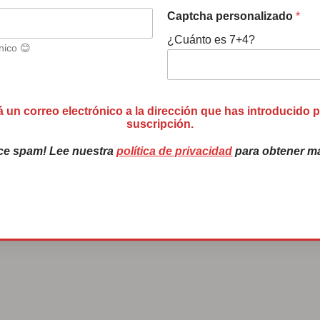
Captcha personalizado
*
tubre! No puedo creer que nos encontremos a
¿Cuánto es 7+4?
nico 😊
LEER MÁS
á un correo electrónico a la dirección que has introducido 
suscripción.
ce spam! Lee nuestra
política de privacidad
para obtener má