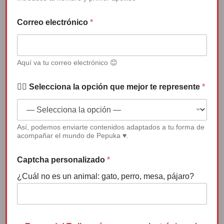
i
c
Correo electrónico
*
o
Aquí va tu correo electrónico 😊
Canción de Pepuka: “Que nadie te
quite la sonrisa”
✍🏻 Selecciona la opción que mejor te represente
*
Reproductor
Así, podemos enviarte contenidos adaptados a tu forma de
de
acompañar el mundo de Pepuka ♥.
vídeo
Captcha personalizado
*
¿Cuál no es un animal: gato, perro, mesa, pájaro?
00:00
04:50