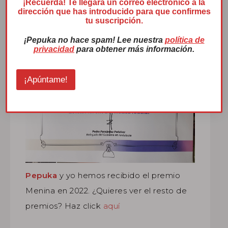
¡Recuerda! Te llegará un correo electrónico a la
dirección que has introducido para que confirmes
Premio Menina 2022
tu suscripción.
¡Pepuka no hace spam! Lee nuestra
política de
privacidad
para obtener más información.
¡Apúntame!
Pepuka
y yo hemos recibido el premio
Menina en 2022. ¿Quieres ver el resto de
premios? Haz click
aquí