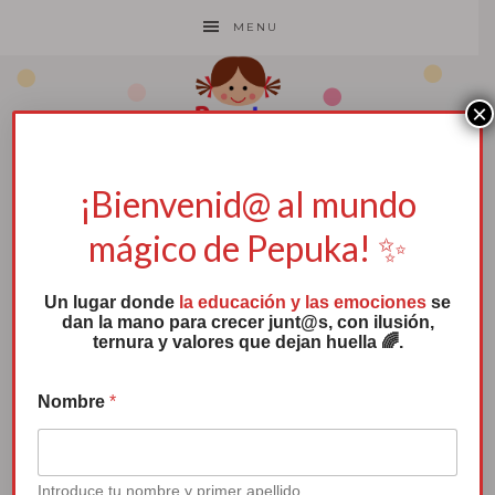
MENU
×
*
C
¡Bienvenid@ al mundo
a
El mes de la
p
mágico de Pepuka! ✨
t
concienciación
c
h
Un lugar donde
la educación y las emociones
se
a
dan la mano para crecer junt@s, con ilusión,
e
ternura y valores que dejan huella 🌈.
¡Hay que ver lo rápido que se ha pasado
l
e
octubre! No puedo creer que nos
c
Nombre
*
encontremos a principios de noviembre……
t
r
ó
n
LEER MÁS
Introduce tu nombre y primer apellido